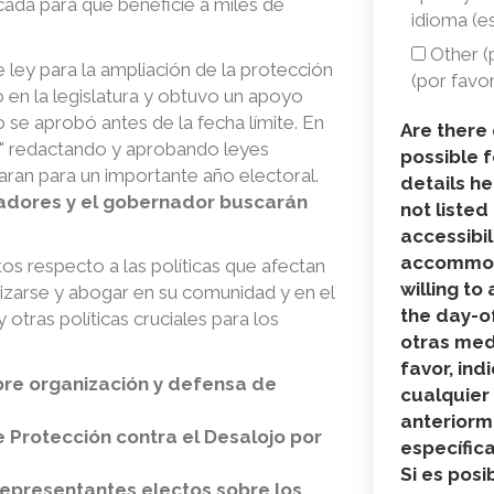
make
icada para que beneficie a miles de
idioma (e
it
Other (p
ley para la ampliación de la protección
possible
(por favor
ó en la legislatura y obtuvo un apoyo
for
o se aprobó antes de la fecha límite. En
Are there
you
ón" redactando y aprobando leyes
possible 
ran para un importante año electoral.
to
details he
nadores y el gobernador buscarán
not listed
attend?
accessibil
/
accommoda
os respecto a las políticas que afectan
¿El
willing to
nizarse y abogar en su comunidad y en el
the day-of
otras políticas cruciales para los
acceso
otras medi
a
favor, ind
bre organización y defensa de
lo
cualquier
anteriorm
siguient
 Protección contra el Desalojo por
específica
le
Si es posi
epresentantes electos sobre los