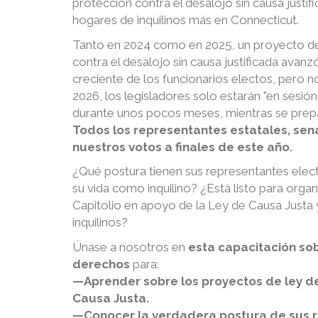
protección contra el desalojo sin causa justif
hogares de inquilinos más en Connecticut.
Tanto en 2024 como en 2025, un proyecto de 
contra el desalojo sin causa justificada avanz
creciente de los funcionarios electos, pero n
2026, los legisladores solo estarán "en sesi
durante unos pocos meses, mientras se prepa
Todos los representantes estatales, se
nuestros votos a finales de este año.
¿Qué postura tienen sus representantes elect
su vida como inquilino? ¿Está listo para orga
Capitolio en apoyo de la Ley de Causa Justa y 
inquilinos?
Únase a nosotros en
esta capacitación so
derechos
para:
—Aprender sobre los proyectos de ley de
Causa Justa.
—Conocer la verdadera postura de sus r