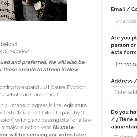
Email / C
Are you pl
d below!
person or 
 al español!
esta form
lued and preferred, we will also be
or those unable to attend in New
Address /
fighting to expand Just Cause Eviction
ouseholds in Connecticut.
 bill made progress in the legislature
Do
Do you hav
ted officials, but failed to pass by the
/ ¿Tiene alguna alergia o restricción
ession" writing and passing bills for a few
you
alimentar
 a major election year.
All state
have
or will be seeking our votes later