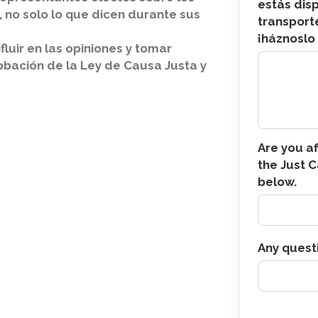
permitir
estás dis
, no solo lo que dicen durante sus
transport
asistir?
¡háznoslo
fluir en las opiniones y tomar
obación de la Ley de Causa Justa y
Are you af
the Just C
below.
Any quest