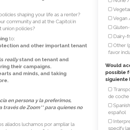
None /
any
Vegetar
allergie
policies shaping your life as a renter?
Vegan 
ur community and at the Capitol in
or
Gluten-f
t union policies?
food
Dairy-fr
ning
to:
restricti
Other (p
otection and other important tenant
/
favor incl
ls
really
stand on tenant and
¿Tiene
Would
Would acc
ring their campaigns.
alguna
possible f
earts and minds, and taking
access
alergia
siguiente l
ore.
to
o
Transpor
any
de coche
restricc
ia en persona y la preferimos,
of
Spanish 
alimenta
a través de Zoom** para quienes no
the
español
followin
Interpre
ros aliados luchamos por ampliar la
specify l