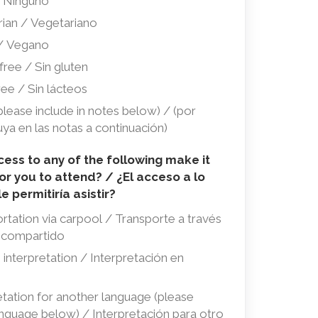
 Ninguno
ian / Vegetariano
s
/ Vegano
ree / Sin gluten
ee / Sin lácteos
ons?
lease include in notes below) / (por
uya en las notas a continuación)
ess to any of the following make it
or you to attend? / ¿El acceso a lo
e permitiría asistir?
tation via carpool / Transporte a través
 compartido
ión
interpretation / Interpretación en
ria?
g
tation for another language (please
anguage below) / Interpretación para otro