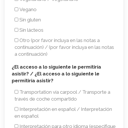
dietéticas
Vegano
Sin gluten
Sin lácteos
Otro (por favor incluya en las notas a
continuación) / (por favor incluya en las notas
a continuación)
¿El
¿El acceso a lo siguiente le permitiría
asistir? / ¿El acceso a lo siguiente le
acceso
permitiría asistir?
a
Transportation vía carpool / Transporte a
lo
través de coche compartido
siguiente
Interpretación en español / Interpretación
le
en español
permitiría
Interpretación para otro idioma (especifique