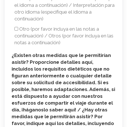
asistir?
el idioma a continuación) / Interpretación para
/
otro idioma (especifique el idioma a
continuación)
¿El
Otro (por favor incluya en las notas a
acceso
continuación) / Otros (por favor incluya en las
a
notas a continuación)
lo
¿Existen otras medidas que le permitirían
siguiente
asistir? Proporcione detalles aquí,
le
incluidos los requisitos dietéticos que no
permitiría
figuran anteriormente o cualquier detalle
sobre su solicitud de accesibilidad. Si es
asistir?
posible, haremos adaptaciones. Además, si
está dispuesto a ayudar con nuestros
esfuerzos de compartir el viaje durante el
día, ¡háganoslo saber aquí! / ¿Hay otras
medidas que le permitirán asistir? Por
favor, indique aquí los detalles, incluyendo